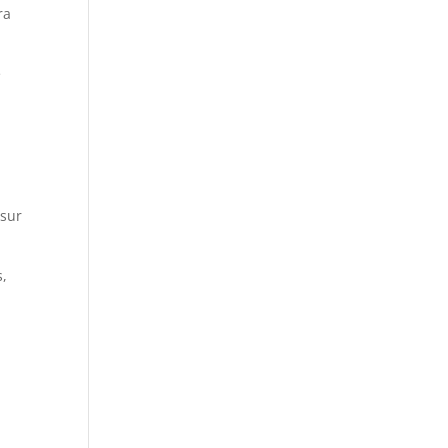
ra
e
 sur
s,