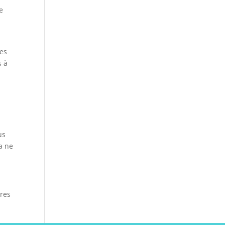
e
les
s à
us
a ne
ires