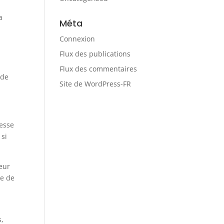
a
Méta
Connexion
Flux des publications
Flux des commentaires
 de
Site de WordPress-FR
resse
 si
teur
re de
s,